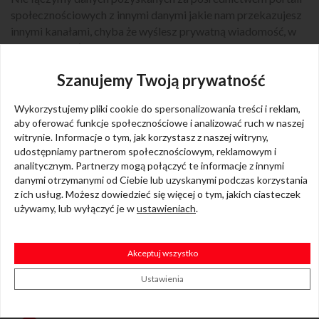
społecznościowych z innymi danymi jakie nam przekazujesz
innymi kanałami, chyba że wyślesz prywatną wiadomość, w
której przekażesz nam adres e-mail lub inne dane
kontaktowe, których będziemy używać do kontaktu. Nie
Szanujemy Twoją prywatność
przekazujemy danych osób kontaktujących się z nami za
pośrednictwem Instagram innym podmiotom, lecz może to
Wykorzystujemy pliki cookie do spersonalizowania treści i reklam,
robić administrator portalu Instagram. Prosimy mieć jednak
aby oferować funkcje społecznościowe i analizować ruch w naszej
na względzie, że właściciel portal jako administrator danych
witrynie. Informacje o tym, jak korzystasz z naszej witryny,
swoich użytkowników, ma pełen dostęp to wszystkich
udostępniamy partnerom społecznościowym, reklamowym i
informacji na Twój temat.
analitycznym. Partnerzy mogą połączyć te informacje z innymi
danymi otrzymanymi od Ciebie lub uzyskanymi podczas korzystania
Masz prawo dostępu do swoich danych, sprostowania,
z ich usług. Możesz dowiedzieć się więcej o tym, jakich ciasteczek
usunięcia, ograniczenia przetwarzania oraz złożenia skargi na
używamy, lub wyłączyć je w
ustawieniach
.
ich przetwarzanie do Urzędu Ochrony Danych Osobowych,
ul. Stawki 2, Warszawa
www.uodo.gov.pl
.
Akceptuj wszystko
Ustawienia