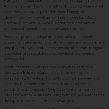
Starogardzie Gdańskim, ul. Pelplińska 4/1 stają się również
Administratorem Twoich danych osobowych. Zakres danych
jaki przetwarzamy za pośrednictwem Fanpage to:
identyfikator użytkownika, nick, imię i nazwisko, zdjęcia,
informacje zawarte na Twoim profilu, treść prywatnych
wiadomości komentarzach kierowanych do nas.
Podstawą prawną takiego przetwarzania jest prawnie
uzasadniony interes administratora polegający na utrzymaniu
relacji z użytkownikami zainteresowanymi naszymi usługami
i rozwojem oraz na udzielaniu odpowiedzi na prywatne
wiadomości.
Jeżeli chcesz zachować poufność danych zawartych w
kierowanych do nas wiadomościach zachęcamy do
korzystania z formularzy kontaktowych, adresów e-mail i
numerów telefonów umieszczonych na naszej stronie
www.m3nieruchomosci.pl
. W trakcie kontaktu poprzez
wskazane adresy posiadamy pełną kontrolę nad poufnością i
dostępem do informacji w nich zawartych.
Nie łączymy danych pozyskanych za pośrednictwem portali