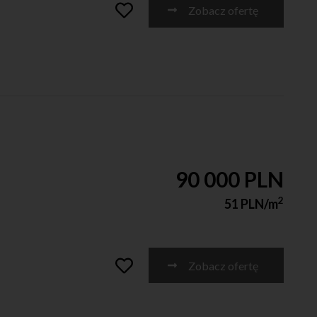
Zobacz ofertę
90 000 PLN
2
51 PLN/m
Zobacz ofertę