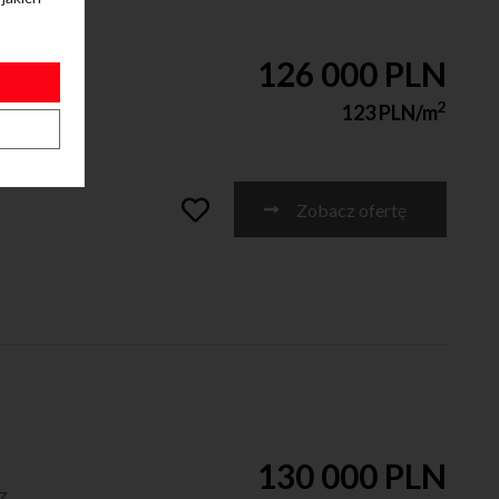
126 000 PLN
z
2
123 PLN/m
Zobacz ofertę
130 000 PLN
z