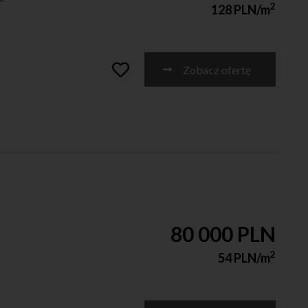
2
128 PLN/m
Zobacz ofertę
80 000 PLN
2
54 PLN/m