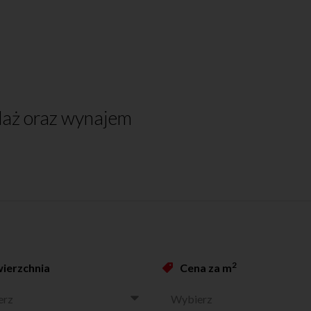
daż oraz wynajem
2
ierzchnia
Cena za m
erz
Wybierz