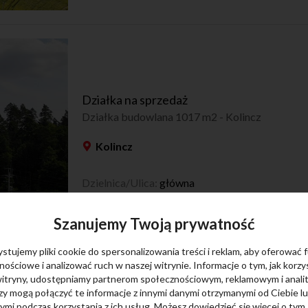
Działka na sprzedaż
Działka budowlana 1017 m2 - Kolincz
Kolincz
Dzielnica/Ulica:
główna
2
Powierzchnia:
1017.00m
Szanujemy Twoją prywatność
stujemy pliki cookie do spersonalizowania treści i reklam, aby oferować 
ościowe i analizować ruch w naszej witrynie. Informacje o tym, jak korzy
witryny, udostępniamy partnerom społecznościowym, reklamowym i anali
zy mogą połączyć te informacje z innymi danymi otrzymanymi od Ciebie l
mi podczas korzystania z ich usług. Możesz dowiedzieć się więcej o tym, 