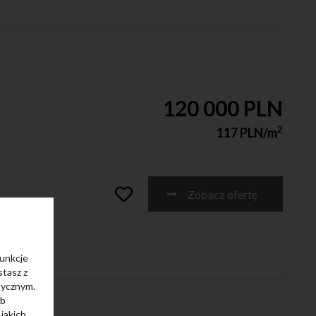
120 000 PLN
2
117 PLN/m
Zobacz ofertę
funkcje
stasz z
tycznym.
ub
jakich