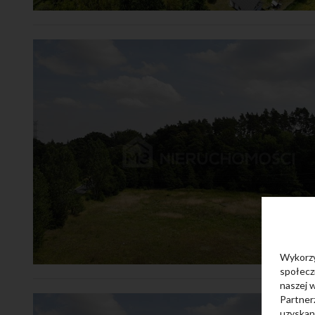
Wykorzy
społeczn
naszej 
Partner
uzyskany