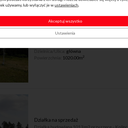
zek używamy, lub wyłączyć je w
ustawieniach
.
Działka na sprzedaż
Akceptuj wszystko
Działka budowlana 1020 m2 przy rzece - Kolinc
Ustawienia
Kolincz
Dzielnica/Ulica:
główna
2
Powierzchnia:
1020.00m
Działka na sprzedaż
Działka budowlana 1013 m2 przy rzece - Kolinc