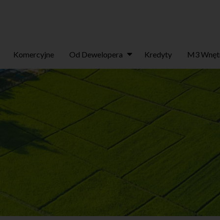
Komercyjne
Od Dewelopera
Kredyty
M3 Wnęt