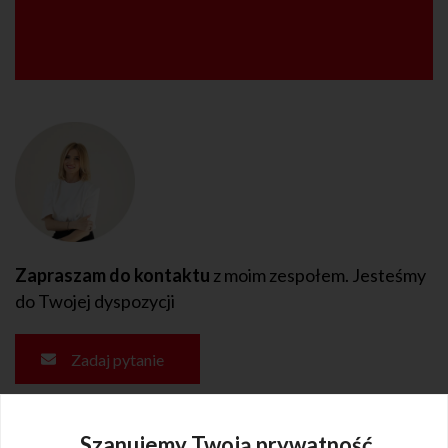
Zapraszam do kontaktu
z moim zespołem. Jesteśmy
do Twojej dyspozycji
Zadaj pytanie
Szanujemy Twoją prywatność