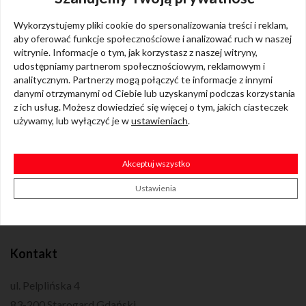
Wykorzystujemy pliki cookie do spersonalizowania treści i reklam,
Przeprowadzimy Cię przez
wszystkie etapy
aby oferować funkcje społecznościowe i analizować ruch w naszej
witrynie. Informacje o tym, jak korzystasz z naszej witryny,
od wyboru odpowiedniego lokum po odbiór
udostępniamy partnerom społecznościowym, reklamowym i
kluczy.
analitycznym. Partnerzy mogą połączyć te informacje z innymi
danymi otrzymanymi od Ciebie lub uzyskanymi podczas korzystania
z ich usług. Możesz dowiedzieć się więcej o tym, jakich ciasteczek
używamy, lub wyłączyć je w
ustawieniach
.
Akceptuj wszystko
Ustawienia
Kontakt
ul. Pelplińska 4
83-200 Starogard Gdański