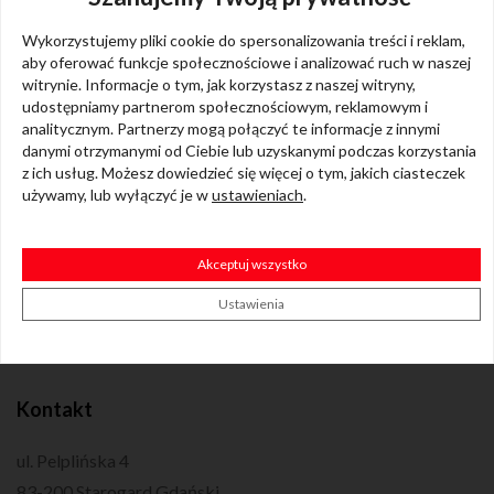
Wykorzystujemy pliki cookie do spersonalizowania treści i reklam,
Przeprowadzimy Cię przez
wszystkie etapy
aby oferować funkcje społecznościowe i analizować ruch w naszej
witrynie. Informacje o tym, jak korzystasz z naszej witryny,
od wyboru odpowiedniego lokum po odbiór
udostępniamy partnerom społecznościowym, reklamowym i
kluczy.
analitycznym. Partnerzy mogą połączyć te informacje z innymi
danymi otrzymanymi od Ciebie lub uzyskanymi podczas korzystania
z ich usług. Możesz dowiedzieć się więcej o tym, jakich ciasteczek
używamy, lub wyłączyć je w
ustawieniach
.
Akceptuj wszystko
Ustawienia
Kontakt
ul. Pelplińska 4
83-200 Starogard Gdański