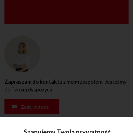
Zapraszam do kontaktu
z moim zespołem. Jesteśmy
do Twojej dyspozycji
Zadaj pytanie
Szanujemy Twoją prywatność