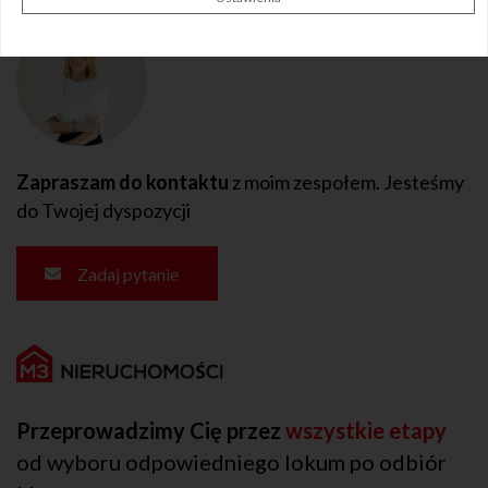
Zapraszam do kontaktu
z moim zespołem. Jesteśmy
do Twojej dyspozycji
Zadaj pytanie
Przeprowadzimy Cię przez
wszystkie etapy
od wyboru odpowiedniego lokum po odbiór