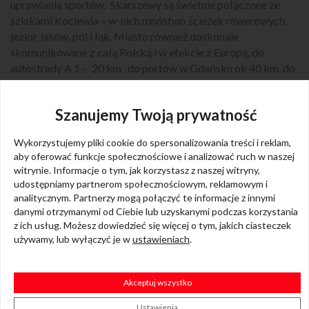
uprawiania sportów. Skarszewy są świetnie połączone ze
szlakami Kociewia – w nich mnóstwo ścieżek rowerowych,
jezior, lasów, pól i łąk. Miasto również doskonale
skomunikowane z całą Polską i w efekcie z Europą, do
autostrady A 1 – 20 km , do portów w Gdańsku ok 40 km, do
Gdyni ok 80km, do lotniska ok 40 km.
Szanujemy Twoją prywatność
Wykorzystujemy pliki cookie do spersonalizowania treści i reklam,
aby oferować funkcje społecznościowe i analizować ruch w naszej
witrynie. Informacje o tym, jak korzystasz z naszej witryny,
udostępniamy partnerom społecznościowym, reklamowym i
analitycznym. Partnerzy mogą połączyć te informacje z innymi
danymi otrzymanymi od Ciebie lub uzyskanymi podczas korzystania
z ich usług. Możesz dowiedzieć się więcej o tym, jakich ciasteczek
używamy, lub wyłączyć je w
ustawieniach
.
Akceptuj wszystko
Ustawienia