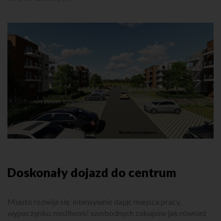
Doskonały dojazd do centrum
Miasto rozwija się intensywnie dając miejsca pracy,
wypoczynku, możliwość swobodnych zakupów jak również