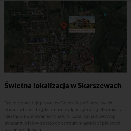
Świetna lokalizacja w Skarszewach
Osiedle powstaje przy ulicy Gdańskiej w Skarszewach –
obrzeżach miasta gdzie można odpocząć od zgiełku miasta
ciesząc się obcowaniem z natura. Lokalizacja inwestycji
gwarantuje łatwy dostęp do centrum miasta jak i pięknych
terenów zielonych .