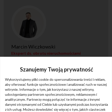
Marcin Wiczkowski
Ekspert ds. obrotu nieruchomościami
690 140 393
Szanujemy Twoją prywatność
wiczkowski@m3nieruchomosci.pl
Wykorzystujemy pliki cookie do spersonalizowania treści i reklam,
aby oferować funkcje społecznościowe i analizować ruch w naszej
witrynie. Informacje o tym, jak korzystasz z naszej witryny,
udostępniamy partnerom społecznościowym, reklamowym i
analitycznym. Partnerzy mogą połączyć te informacje z innymi
danymi otrzymanymi od Ciebie lub uzyskanymi podczas korzystania
z ich usług. Możesz dowiedzieć się więcej o tym, jakich ciasteczek