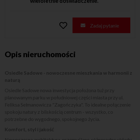
wieloletnie doświadczenie.
Zadaj pytanie
Opis nieruchomości
Osiedle Sadowe - nowoczesne mieszkania w harmonii z
naturą
Osiedle Sadowe nowa inwestycja położona tuż przy
planowanym parku w południowej części miasta przy ul.
Feliksa Selmanowicza "Zagończyka". To idealne połączenie
spokoju natury z bliskością centrum - wszystko, co
potrzebne do wygodnego, spokojnego życia.
Komfort, styl i jakość
Nowoczesna architektura, przemyślane, różnorodne układy