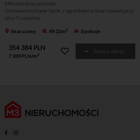
Mieszkanie na sprzedaż
Gotowe mieszkanie 3 pok. z ogródkiem w Skarszewach przy
ulicy Tczewskiej
2
Skarszewy
49.22m
3 pokoje
354 384 PLN
Zobacz ofertę
2
7 200 PLN/m