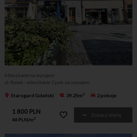
Mieszkanie na wynajem
ul. Rynek - mieszkanie 2 pok. na wynajem
2
Starogard Gdański
39.25m
2 pokoje
1 800 PLN
Zobacz ofertę
2
46 PLN/m