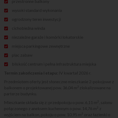
przestronne balkony
wysoki standard wykonania
ogrodzony teren inwestycji
cichobieżna winda
niezależne garaże i komórki lokatorskie
miejsca parkingowe zewnętrzne
plac zabaw
bliskość centrum i pełna infrastruktura miejska
Termin zakończenia I etapu:
IV kwartał 2026 r.
Przedmiotem oferty jest słoneczne mieszkanie 2-pokojowe z
2
balkonem o projektowanej pow. 36,04 m
zlokalizowane na
parterze budynku.
2
Mieszkanie składa się z: przedpokoju o pow. 6,11 m
, salonu
2
połączonego z aneksem kuchennym o pow. 14,76 m
z
2
wyjściem na balkon, pokoju o pow. 10,95 m
oraz łazienki o