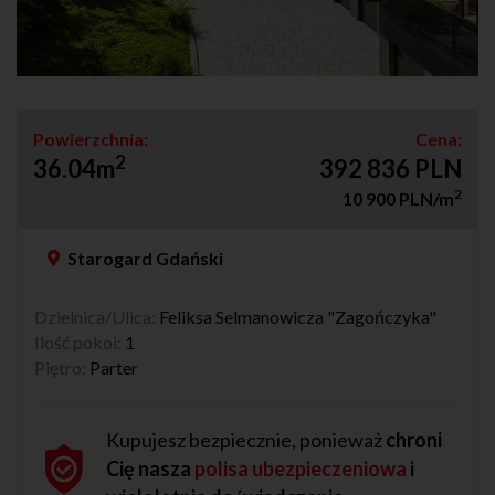
Powierzchnia:
Cena:
2
36.04m
392 836 PLN
2
10 900 PLN/m
Starogard Gdański
Dzielnica/Ulica:
Feliksa Selmanowicza "Zagończyka"
Ilość pokoi:
1
Piętro:
Parter
Kupujesz bezpiecznie, ponieważ
chroni
Cię nasza
polisa ubezpieczeniowa
i