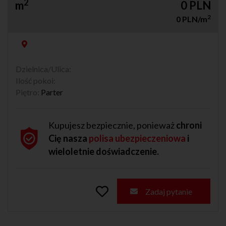
2
m
0 PLN
2
0 PLN/m
Dzielnica/Ulica:
Ilość pokoi:
Piętro:
Parter
Kupujesz bezpiecznie, ponieważ
chroni
Cię nasza
polisa ubezpieczeniowa
i
wieloletnie doświadczenie.
Zadaj pytanie