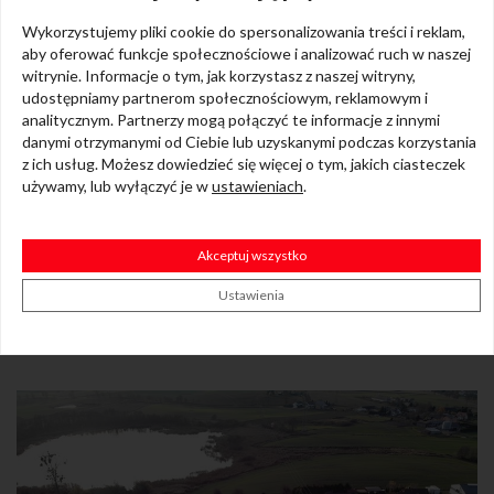
Wykorzystujemy pliki cookie do spersonalizowania treści i reklam,
aby oferować funkcje społecznościowe i analizować ruch w naszej
witrynie. Informacje o tym, jak korzystasz z naszej witryny,
udostępniamy partnerom społecznościowym, reklamowym i
analitycznym. Partnerzy mogą połączyć te informacje z innymi
danymi otrzymanymi od Ciebie lub uzyskanymi podczas korzystania
z ich usług. Możesz dowiedzieć się więcej o tym, jakich ciasteczek
Mieszkanie na sprzedaż
używamy, lub wyłączyć je w
ustawieniach
.
2 pokojowe mieszkanie z balkonem - ul. Kopernika
2
Starogard Gdański
35.38m
2 pokoje
Akceptuj wszystko
Ustawienia
275 000 PLN
Zobacz ofertę
2
7 773 PLN/m