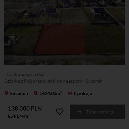
Działka na sprzedaż
Działka z PnB oraz widokiem na jezioro - Sucumin
2
Sucumin
1624.00m
0 pokoje
138 000 PLN
Zobacz ofertę
2
85 PLN/m